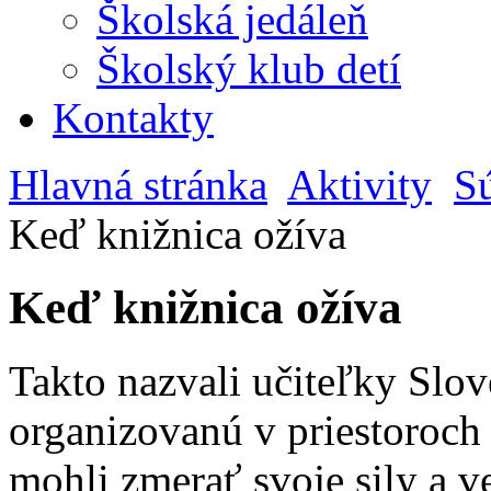
Školská jedáleň
Školský klub detí
Kontakty
Hlavná stránka
Aktivity
S
Keď knižnica ožíva
Keď knižnica ožíva
Takto nazvali učiteľky Slo
organizovanú v priestoroch š
mohli zmerať svoje sily a v