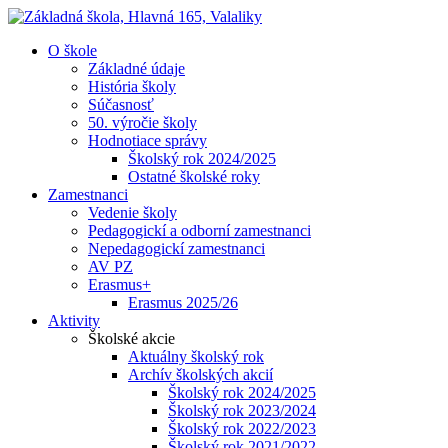
O škole
Základné údaje
História školy
Súčasnosť
50. výročie školy
Hodnotiace správy
Školský rok 2024/2025
Ostatné školské roky
Zamestnanci
Vedenie školy
Pedagogickí a odborní zamestnanci
Nepedagogickí zamestnanci
AV PZ
Erasmus+
Erasmus 2025/26
Aktivity
Školské akcie
Aktuálny školský rok
Archív školských akcií
Školský rok 2024/2025
Školský rok 2023/2024
Školský rok 2022/2023
Školský rok 2021/2022