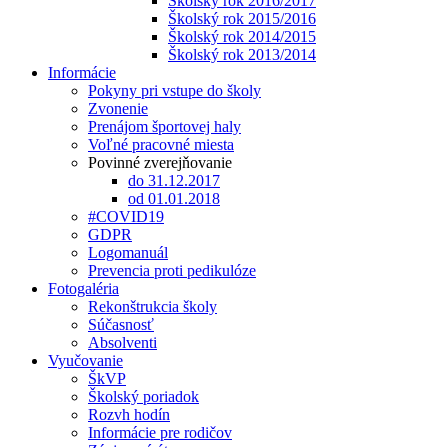
Školský rok 2016/2017
Školský rok 2015/2016
Školský rok 2014/2015
Školský rok 2013/2014
Informácie
Pokyny pri vstupe do školy
Zvonenie
Prenájom športovej haly
Voľné pracovné miesta
Povinné zverejňovanie
do 31.12.2017
od 01.01.2018
#COVID19
GDPR
Logomanuál
Prevencia proti pedikulóze
Fotogaléria
Rekonštrukcia školy
Súčasnosť
Absolventi
Vyučovanie
ŠkVP
Školský poriadok
Rozvh hodín
Informácie pre rodičov