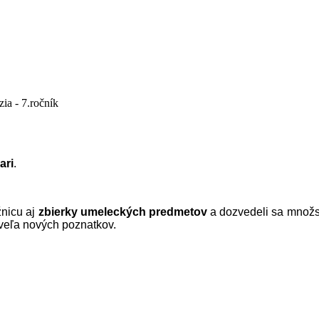
ia - 7.ročník
ari
.
žnicu aj
zbierky umeleckých predmetov
a dozvedeli sa množ
 veľa nových poznatkov.