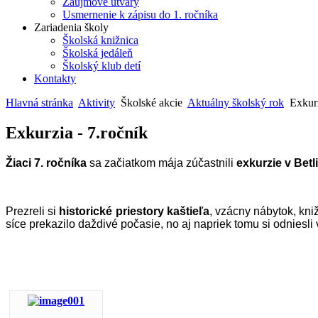
Záujmové útvary
Usmernenie k zápisu do 1. ročníka
Zariadenia školy
Školská knižnica
Školská jedáleň
Školský klub detí
Kontakty
Hlavná stránka
Aktivity
Školské akcie
Aktuálny školský rok
Exkurz
Exkurzia - 7.ročník
Žiaci 7. ročníka
sa začiatkom mája zúčastnili
exkurzie v Betli
Prezreli si
historické priestory kaštieľa
, vzácny nábytok, kni
síce prekazilo daždivé počasie, no aj napriek tomu si odniesli