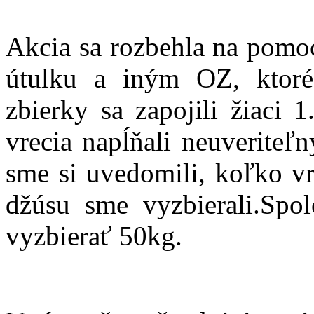
Akcia sa rozbehla na pomo
útulku a iným OZ, ktor
zbierky sa zapojili žiaci 
vrecia napĺňali neuveriteľ
sme si uvedomili, koľko vr
džúsu sme vyzbierali.Spo
vyzbierať 50kg.