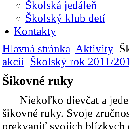
Školská jedáleň
Školský klub detí
Kontakty
Hlavná stránka
Aktivity
Šk
akcií
Školský rok 2011/20
Šikovné ruky
Niekoľko dievčat a jeden
šikovné ruky. Svoje zručn
prekvapiť svojich blízkych