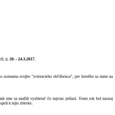
ň, tj.
20. - 24.3.2017
.
 zo zoznamu svojho "zvieracieho obľúbenca", pre ktorého sa stane na
sme sa snažili vyzbierať čo najviac peňazí. Tento rok bol naozaj
peli k tejto zbierke.