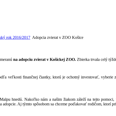
ský rok 2016/2017
Adopcia zvierat v ZOO Košice
ameranú
na adopciu zvierat v Košickej ZOO.
Zbierka trvala celý týžde
odľa veľkosti finančnej čiastky, ktorú je ochotný investovať, vyberie
pu hnedú. Nakoľko nám a našim žiakom záleží na tejto pomoci, tak 
sa adopcie. Aj týmto spôsobom sa chceme poďakovať rodičom, ktorí pris