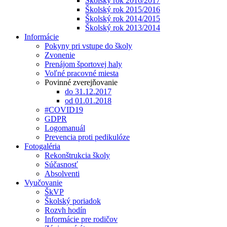
Školský rok 2016/2017
Školský rok 2015/2016
Školský rok 2014/2015
Školský rok 2013/2014
Informácie
Pokyny pri vstupe do školy
Zvonenie
Prenájom športovej haly
Voľné pracovné miesta
Povinné zverejňovanie
do 31.12.2017
od 01.01.2018
#COVID19
GDPR
Logomanuál
Prevencia proti pedikulóze
Fotogaléria
Rekonštrukcia školy
Súčasnosť
Absolventi
Vyučovanie
ŠkVP
Školský poriadok
Rozvh hodín
Informácie pre rodičov