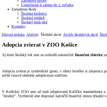
Záujmové útvary
Usmernenie k zápisu do 1. ročníka
Zariadenia školy
Školská knižnica
Školská jedáleň
Školský klub detí
Kontakty
Hlavná stránka
Aktivity
Školské akcie
Archív školských akcií
Škol
Adopcia zvierat v ZOO Košice
Aj tento školský rok sme sa rozhodli uskutočniť
finančnú zbierku
z
Adopcia zvierat je symbolické gesto, v rámci ktorého si záujemca p
určité časové obdobie adoptívnym rodičom.
V Košickej ZOO sme už mali adoptovanú Kačičku mandarínsku a Mal
"úrodný". Vyzbierali sme doposiaľ najväčší finančný obnos týkajúci 