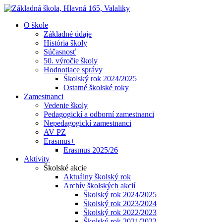
O škole
Základné údaje
História školy
Súčasnosť
50. výročie školy
Hodnotiace správy
Školský rok 2024/2025
Ostatné školské roky
Zamestnanci
Vedenie školy
Pedagogickí a odborní zamestnanci
Nepedagogickí zamestnanci
AV PZ
Erasmus+
Erasmus 2025/26
Aktivity
Školské akcie
Aktuálny školský rok
Archív školských akcií
Školský rok 2024/2025
Školský rok 2023/2024
Školský rok 2022/2023
Školský rok 2021/2022