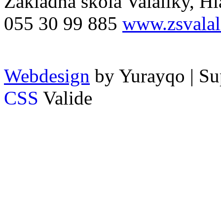
Zakladna skola Valaliky, Hla
055 30 99 885
www.zsvalal
Webdesign
by Yurayqo | Su
CSS
Valide