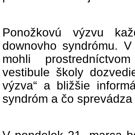
Ponožkovú výzvu každ
downovho syndrómu. V 
mohli prostredníctvo
vestibule školy dozved
výzva“ a bližšie infor
syndróm a čo sprevádza ž