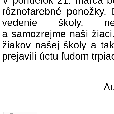
V pondelok 21. marca b
rôznofarebné ponožky. D
vedenie školy, nep
a samozrejme naši žiaci
žiakov našej školy a ta
prejavili úctu ľudom trp
Au