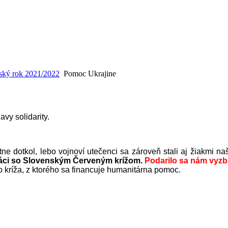
ský rok 2021/2022
Pomoc Ukrajine
vy solidarity.
e dotkol, lebo vojnoví utečenci sa zároveň stali aj žiakmi na
ráci so Slovenským Červeným krížom.
Podarilo sa nám vyzb
kríža, z ktorého sa financuje humanitárna pomoc.