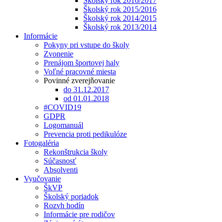
Školský rok 2016/2017
Školský rok 2015/2016
Školský rok 2014/2015
Školský rok 2013/2014
Informácie
Pokyny pri vstupe do školy
Zvonenie
Prenájom športovej haly
Voľné pracovné miesta
Povinné zverejňovanie
do 31.12.2017
od 01.01.2018
#COVID19
GDPR
Logomanuál
Prevencia proti pedikulóze
Fotogaléria
Rekonštrukcia školy
Súčasnosť
Absolventi
Vyučovanie
ŠkVP
Školský poriadok
Rozvh hodín
Informácie pre rodičov