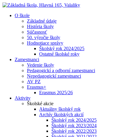
O škole
Základné údaje
História školy
Súčasnosť
50. výročie školy
Hodnotiace správy
Školský rok 2024/2025
Ostatné školské roky
Zamestnanci
Vedenie školy
Pedagogickí a odborní zamestnanci
Nepedagogickí zamestnanci
AV PZ
Erasmus+
Erasmus 2025/26
Aktivity
Školské akcie
Aktuálny školský rok
Archív školských akcií
Školský rok 2024/2025
Školský rok 2023/2024
Školský rok 2022/2023
Školský rok 2021/2022