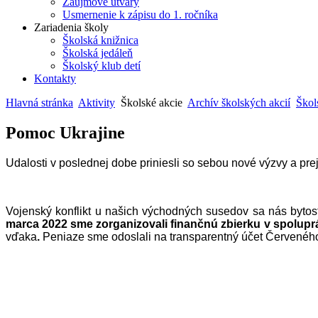
Záujmové útvary
Usmernenie k zápisu do 1. ročníka
Zariadenia školy
Školská knižnica
Školská jedáleň
Školský klub detí
Kontakty
Hlavná stránka
Aktivity
Školské akcie
Archív školských akcií
Škol
Pomoc Ukrajine
Udalosti v poslednej dobe priniesli so sebou nové výzvy a preja
Vojenský konflikt u našich východných susedov sa nás bytostn
marca 2022 sme zorganizovali finančnú zbierku v spolup
vďaka
.
Peniaze sme odoslali na transparentný účet Červeného 