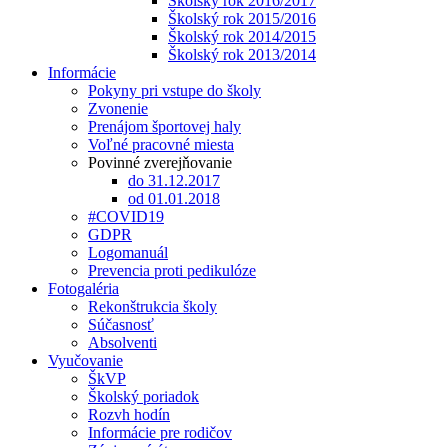
Školský rok 2016/2017
Školský rok 2015/2016
Školský rok 2014/2015
Školský rok 2013/2014
Informácie
Pokyny pri vstupe do školy
Zvonenie
Prenájom športovej haly
Voľné pracovné miesta
Povinné zverejňovanie
do 31.12.2017
od 01.01.2018
#COVID19
GDPR
Logomanuál
Prevencia proti pedikulóze
Fotogaléria
Rekonštrukcia školy
Súčasnosť
Absolventi
Vyučovanie
ŠkVP
Školský poriadok
Rozvh hodín
Informácie pre rodičov