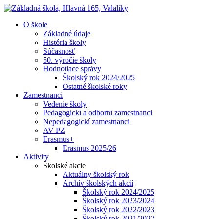
O škole
Základné údaje
História školy
Súčasnosť
50. výročie školy
Hodnotiace správy
Školský rok 2024/2025
Ostatné školské roky
Zamestnanci
Vedenie školy
Pedagogickí a odborní zamestnanci
Nepedagogickí zamestnanci
AV PZ
Erasmus+
Erasmus 2025/26
Aktivity
Školské akcie
Aktuálny školský rok
Archív školských akcií
Školský rok 2024/2025
Školský rok 2023/2024
Školský rok 2022/2023
Školský rok 2021/2022