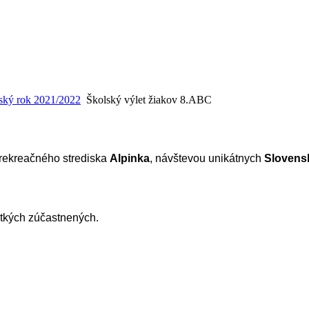
ský rok 2021/2022
Školský výlet žiakov 8.ABC
lí rekreačného strediska
Alpinka
, návštevou unikátnych
Slovens
etkých zúčastnených.