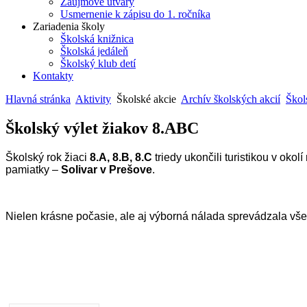
Záujmové útvary
Usmernenie k zápisu do 1. ročníka
Zariadenia školy
Školská knižnica
Školská jedáleň
Školský klub detí
Kontakty
Hlavná stránka
Aktivity
Školské akcie
Archív školských akcií
Škol
Školský výlet žiakov 8.ABC
Školský rok žiaci
8.A, 8.B, 8.C
triedy ukončili turistikou v oko
pamiatky –
Solivar v Prešove
.
Nielen krásne počasie, ale aj výborná nálada sprevádzala vš