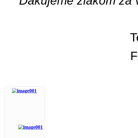
Ďakujeme žiakom za v
T
F