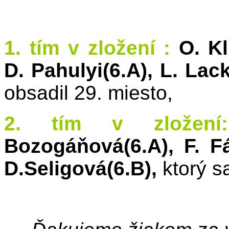
1. tím v zložení :
O. Kl
D. Pahulyi(6.A), L. Lac
obsadil 29. miesto,
2. tím v zložení:
Bozogáňová(6.A), F. Fá
D.Seligová(6.B),
ktorý sa