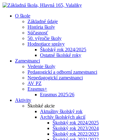
O škole
Základné údaje
História školy
Súčasnosť
50. výročie školy
Hodnotiace správy
Školský rok 2024/2025
Ostatné školské roky
Zamestnanci
Vedenie školy
Pedagogickí a odborní zamestnanci
Nepedagogickí zamestnanci
AV PZ
Erasmus+
Erasmus 2025/26
Aktivity
Školské akcie
Aktuálny školský rok
Archív školských akcií
Školský rok 2024/2025
Školský rok 2023/2024
Školský rok 2022/2023
Školský rok 2021/2022