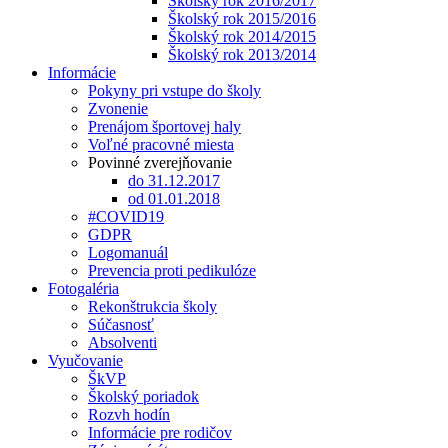
Školský rok 2016/2017
Školský rok 2015/2016
Školský rok 2014/2015
Školský rok 2013/2014
Informácie
Pokyny pri vstupe do školy
Zvonenie
Prenájom športovej haly
Voľné pracovné miesta
Povinné zverejňovanie
do 31.12.2017
od 01.01.2018
#COVID19
GDPR
Logomanuál
Prevencia proti pedikulóze
Fotogaléria
Rekonštrukcia školy
Súčasnosť
Absolventi
Vyučovanie
ŠkVP
Školský poriadok
Rozvh hodín
Informácie pre rodičov