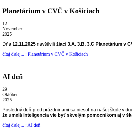
Planetárium v CVČ v Košiciach
12
November
2025
Dňa
12.11.2025
navštívili
žiaci 3.A, 3.B, 3.C Planetárium v 
čítaj ďalej... : Planetárium v CVČ v Košiciach
AI deň
29
Október
2025
Posledný deň pred prázdninami sa niesol na našej škole v duch
že umelá inteligencia vie byť skvelým pomocníkom aj v šk
čítaj ďalej... : AI deň