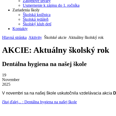
Záujmové útvary
Usmernenie k zápisu do 1. ročníka
Zariadenia školy
Školská knižnica
Školská jedáleň
Školský klub detí
Kontakty
Hlavná stránka
Aktivity
Školské akcie
Aktuálny školský rok
AKCIE: Aktuálny školský rok
Dentálna hygiena na našej škole
19
November
2025
V novembri sa na našej škole uskutočnila vzdelávacia akcia
D
čítaj ďalej... : Dentálna hygiena na našej škole