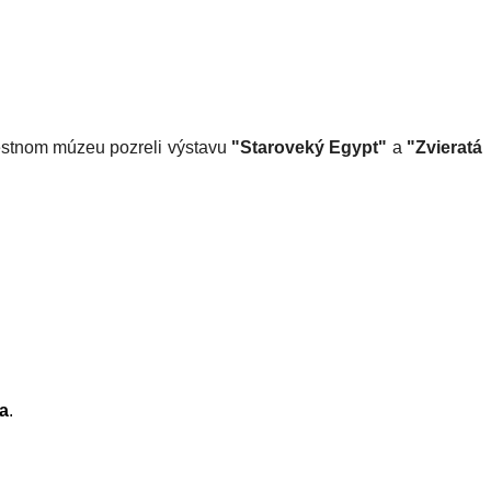
iestnom múzeu pozreli výstavu
"Staroveký Egypt"
a
"Zvieratá
ka
.