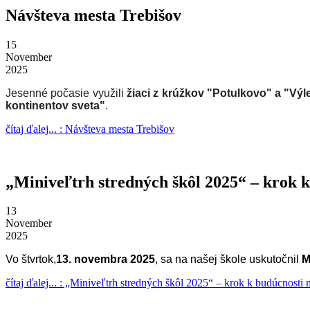
Návšteva mesta Trebišov
15
November
2025
Jesenné počasie využili
žiaci z krúžkov "Potulkovo" a "Vý
kontinentov sveta"
.
čítaj ďalej... : Návšteva mesta Trebišov
„Miniveľtrh stredných škôl 2025“ – krok k
13
November
2025
Vo štvrtok,
13. novembra 2025
, sa na našej škole uskutočnil
M
čítaj ďalej... : „Miniveľtrh stredných škôl 2025“ – krok k budúcnosti