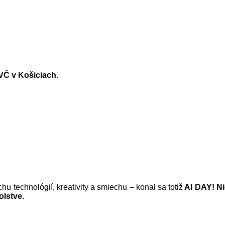
CVČ v Košiciach
.
u technológií, kreativity a smiechu – konal sa totiž
AI DAY! Nie
olstve.