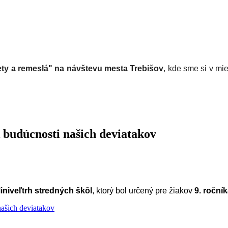
lety a remeslá" na návštevu mesta Trebišov
, kde sme si v m
 budúcnosti našich deviatakov
iniveľtrh stredných škôl
, ktorý bol určený pre žiakov
9. roční
 našich deviatakov