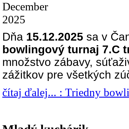
December
2025
Dňa
15.12.2025
sa v Čan
bowlingový turnaj 7.C t
množstvo zábavy, súťaž
zážitkov pre všetkých zú
čítaj ďalej... : Triedny bow