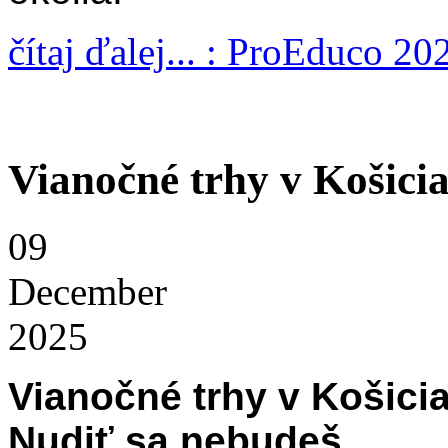
čítaj ďalej... : ProEduco 20
Vianočné trhy v Košici
09
December
2025
Vianočné trhy v Košici
Nudiť sa nebudeš
.