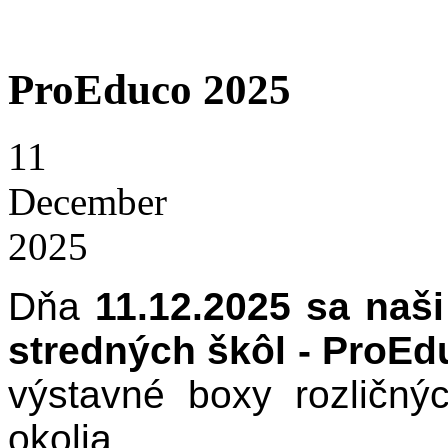
ProEduco 2025
11
December
2025
Dňa
11.12.2025
sa naši
stredných škôl - ProEd
výstavné boxy rozličný
okolia.