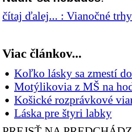
čítaj ďalej... : Vianočné trh
Viac článkov...
Koľko lásky sa zmestí do
Motýlikovia z MŠ na hod
Košické rozprávkové via
Láska pre štyri labky
PREJSŤ NA PREDCHÁD