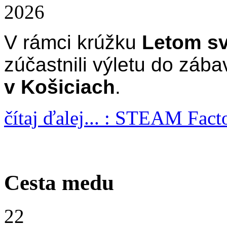
2026
V rámci krúžku
Letom sv
zúčastnili výletu do záb
v Košiciach
.
čítaj ďalej... : STEAM Fact
Cesta medu
22