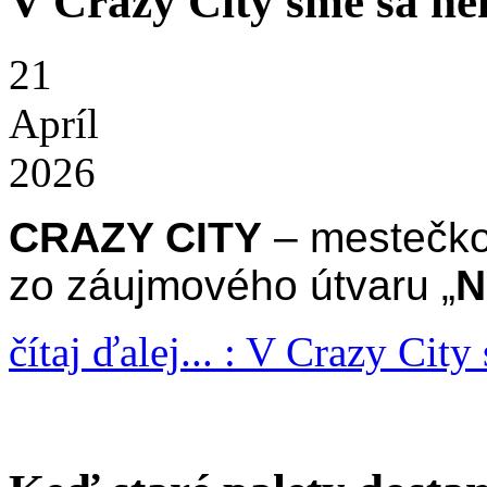
V Crazy City sme sa ne
21
Apríl
2026
CRAZY CITY
– mestečko,
zo záujmového útvaru „
N
čítaj ďalej... : V Crazy City