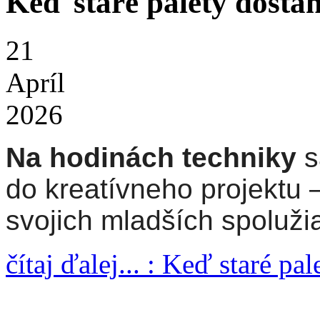
Keď staré palety dostan
21
Apríl
2026
Na hodinách techniky
s
do kreatívneho projektu 
svojich mladších spoluži
čítaj ďalej... : Keď staré pa