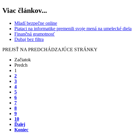
Viac článkov...
Mladí bezpečne online
Piataci na informatike premenili svoje mená na umelecké diela
Finančná gramotnosť
Dubaj bez filtra
PREJSŤ NA PREDCHÁDZAJÚCE STRÁNKY
Začiatok
Predch
1
2
3
4
5
6
7
8
9
10
Ďalej
Koniec