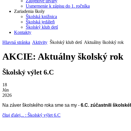
Záujmové útvary
Usmernenie k zápisu do 1. ročníka
Zariadenia školy
Školská knižnica
Školská jedáleň
Školský klub detí
Kontakty
Hlavná stránka
Aktivity
Školský klub detí
Aktuálny školský rok
AKCIE: Aktuálny školský rok
Školský výlet 6.C
18
Jún
2026
Na záver školského roka sme sa my -
6.C. zúčastnili školské
čítaj ďalej... : Školský výlet 6.C