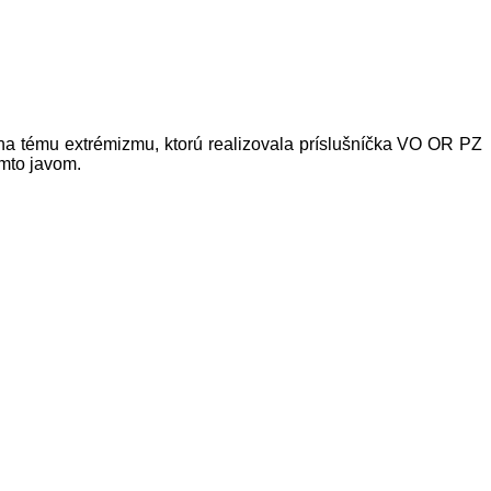
na tému extrémizmu, ktorú realizovala príslušníčka VO OR PZ
ýmto javom.