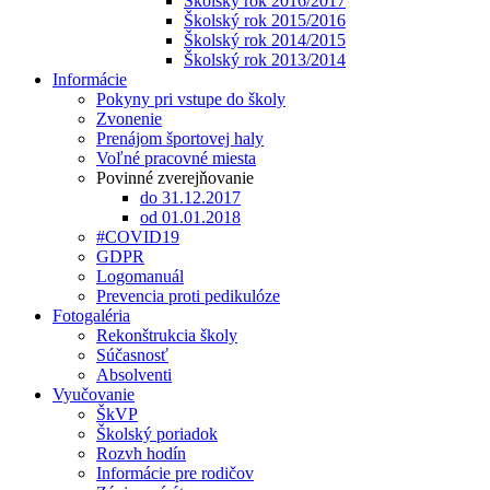
Školský rok 2016/2017
Školský rok 2015/2016
Školský rok 2014/2015
Školský rok 2013/2014
Informácie
Pokyny pri vstupe do školy
Zvonenie
Prenájom športovej haly
Voľné pracovné miesta
Povinné zverejňovanie
do 31.12.2017
od 01.01.2018
#COVID19
GDPR
Logomanuál
Prevencia proti pedikulóze
Fotogaléria
Rekonštrukcia školy
Súčasnosť
Absolventi
Vyučovanie
ŠkVP
Školský poriadok
Rozvh hodín
Informácie pre rodičov