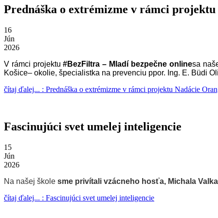
Prednáška o extrémizme v rámci projektu
16
Jún
2026
V rámci projektu
#BezFiltra – Mladí bezpečne online
sa naše
Košice– okolie, špecialistka na prevenciu ppor. Ing. E. Büdi Ol
čítaj ďalej... : Prednáška o extrémizme v rámci projektu Nadácie Ora
Fascinujúci svet umelej inteligencie
15
Jún
2026
Na našej škole
sme privítali vzácneho hosťa, Michala Valka
čítaj ďalej... : Fascinujúci svet umelej inteligencie