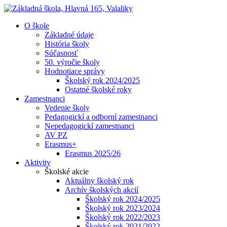
O škole
Základné údaje
História školy
Súčasnosť
50. výročie školy
Hodnotiace správy
Školský rok 2024/2025
Ostatné školské roky
Zamestnanci
Vedenie školy
Pedagogickí a odborní zamestnanci
Nepedagogickí zamestnanci
AV PZ
Erasmus+
Erasmus 2025/26
Aktivity
Školské akcie
Aktuálny školský rok
Archív školských akcií
Školský rok 2024/2025
Školský rok 2023/2024
Školský rok 2022/2023
Školský rok 2021/2022