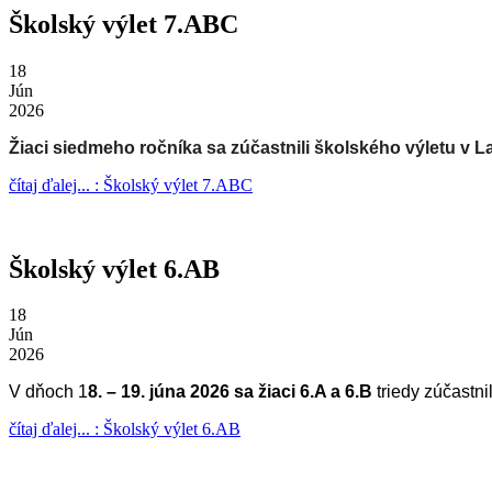
Školský výlet 7.ABC
18
Jún
2026
Žiaci siedmeho ročníka sa zúčastnili školského výletu v 
čítaj ďalej... : Školský výlet 7.ABC
Školský výlet 6.AB
18
Jún
2026
V dňoch 1
8. – 19. júna 2026 sa žiaci 6.A a 6.B
triedy zúčastn
čítaj ďalej... : Školský výlet 6.AB