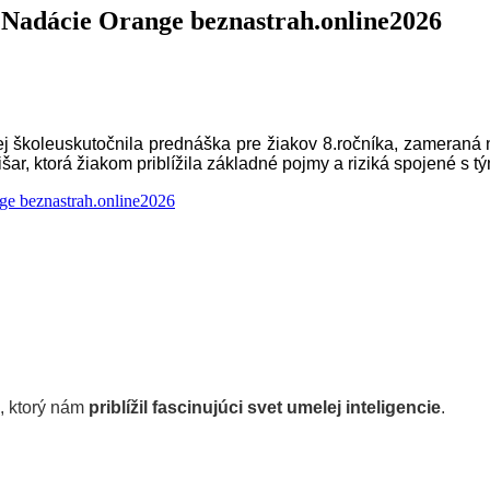
 Nadácie Orange beznastrah.online2026
j školeuskutočnila prednáška pre žiakov 8.ročníka, zameraná 
išar, ktorá žiakom priblížila základné pojmy a riziká spojené s t
nge beznastrah.online2026
, ktorý nám
priblížil fascinujúci svet umelej inteligencie
.