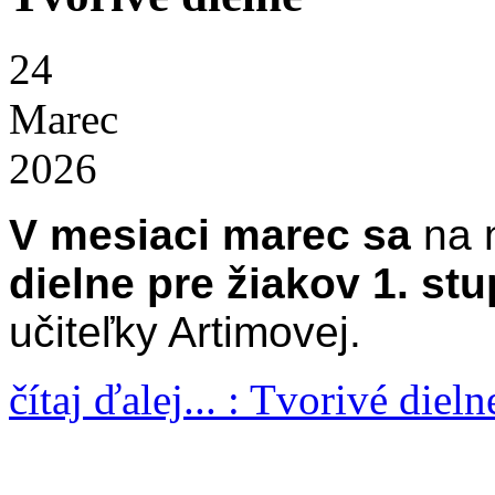
24
Marec
2026
V mesiaci marec sa
na n
dielne pre žiakov 1. st
učiteľky Artimovej.
čítaj ďalej... : Tvorivé dieln