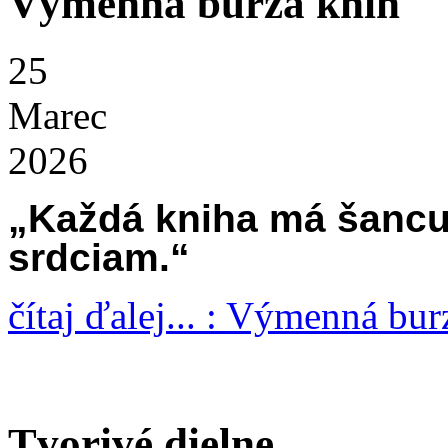
Výmenná burza kníh
25
Marec
2026
„Ka
ž
d
á
kniha m
á š
ancu
srdciam.“
čítaj ďalej... : Výmenná bur
Tvorivé dielne