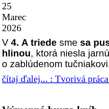
25
Marec
2026
V
4. A triede
sme
sa pus
hlinou
, ktorá niesla jar
o zablúdenom tučniakovi
čítaj ďalej... : Tvorivá prác