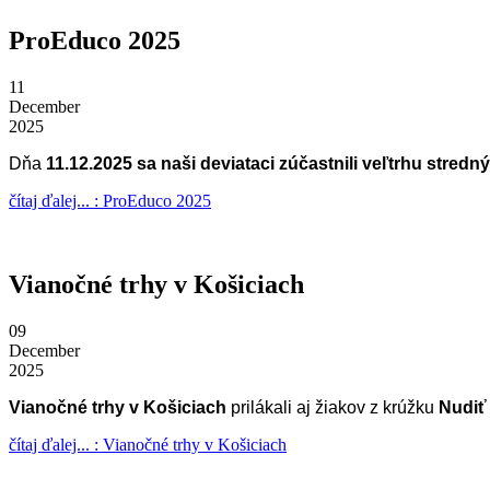
ProEduco 2025
11
December
2025
Dňa
11.12.2025
sa naši deviataci zúčastnili veľtrhu stred
čítaj ďalej... : ProEduco 2025
Vianočné trhy v Košiciach
09
December
2025
Vianočné trhy v Košiciach
prilákali aj žiakov z krúžku
Nudiť
čítaj ďalej... : Vianočné trhy v Košiciach