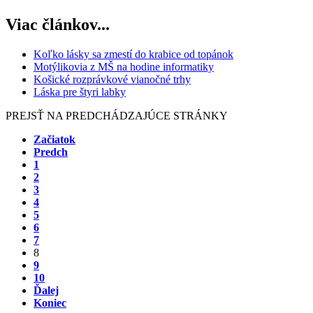
Viac článkov...
Koľko lásky sa zmestí do krabice od topánok
Motýlikovia z MŠ na hodine informatiky
Košické rozprávkové vianočné trhy
Láska pre štyri labky
PREJSŤ NA PREDCHÁDZAJÚCE STRÁNKY
Začiatok
Predch
1
2
3
4
5
6
7
8
9
10
Ďalej
Koniec