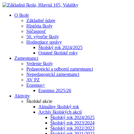
O škole
Základné údaje
História školy
Súčasnosť
50. výročie školy
Hodnotiace správy
Školský rok 2024/2025
Ostatné školské roky
Zamestnanci
Vedenie školy
Pedagogickí a odborní zamestnanci
Nepedagogickí zamestnanci
AV PZ
Erasmus+
Erasmus 2025/26
Aktivity
Školské akcie
Aktuálny školský rok
Archív školských akcií
Školský rok 2024/2025
Školský rok 2023/2024
Školský rok 2022/2023
Školský rok 2021/2022