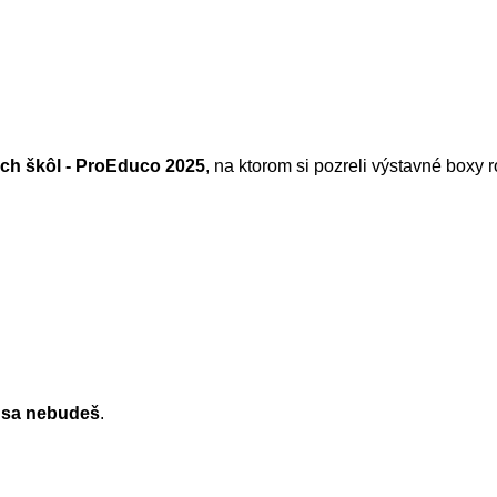
ných škôl - ProEduco 2025
, na ktorom si pozreli výstavné boxy r
 sa nebudeš
.