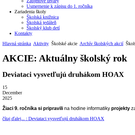
Záujmové útvary
Usmernenie k zápisu do 1. ročníka
Zariadenia školy
Školská knižnica
Školská jedáleň
Školský klub detí
Kontakty
Hlavná stránka
Aktivity
Školské akcie
Archív školských akcií
Škol
AKCIE: Aktuálny školský rok
Deviataci vysvetľujú druhákom HOAX
15
December
2025
Žiaci 9. ročníka si pripravili
na hodine informatiky
projekty
z
čítaj ďalej... : Deviataci vysvetľujú druhákom HOAX