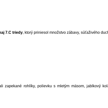
aj 7.C triedy
, ktorý priniesol množstvo zábavy, súťaživého du
li zapekané rohlíky, polievku s mletým mäsom, jablkový ko