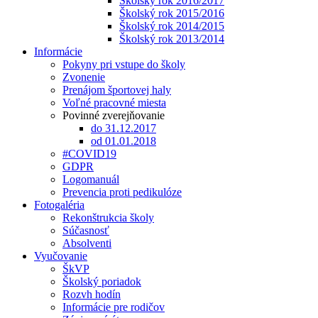
Školský rok 2016/2017
Školský rok 2015/2016
Školský rok 2014/2015
Školský rok 2013/2014
Informácie
Pokyny pri vstupe do školy
Zvonenie
Prenájom športovej haly
Voľné pracovné miesta
Povinné zverejňovanie
do 31.12.2017
od 01.01.2018
#COVID19
GDPR
Logomanuál
Prevencia proti pedikulóze
Fotogaléria
Rekonštrukcia školy
Súčasnosť
Absolventi
Vyučovanie
ŠkVP
Školský poriadok
Rozvh hodín
Informácie pre rodičov