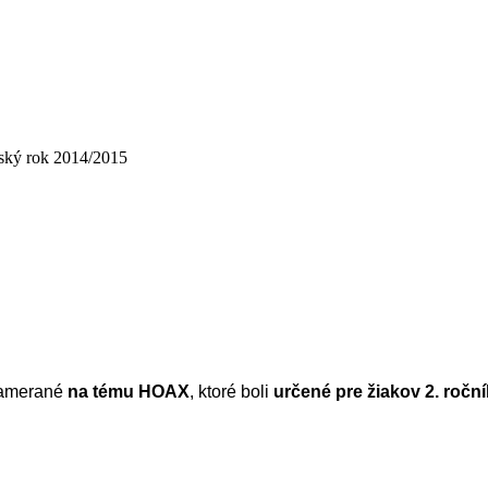
ský rok 2014/2015
amerané
na tému HOAX
, ktoré boli
určené pre žiakov 2. ročn