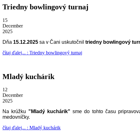
Triedny bowlingový turnaj
15
December
2025
Dňa
15.12.2025
sa v Čani uskutočnil
triedny bowlingový turn
čítaj ďalej... : Triedny bowlingový turnaj
Mladý kuchárik
12
December
2025
Na krúžku
"Mladý kuchárik"
sme do tohto času pripravova
medovníčky.
čítaj ďalej... : Mladý kuchárik