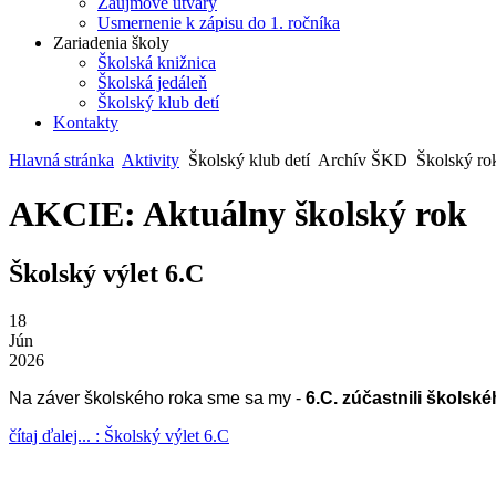
Záujmové útvary
Usmernenie k zápisu do 1. ročníka
Zariadenia školy
Školská knižnica
Školská jedáleň
Školský klub detí
Kontakty
Hlavná stránka
Aktivity
Školský klub detí
Archív ŠKD
Školský ro
AKCIE: Aktuálny školský rok
Školský výlet 6.C
18
Jún
2026
Na záver školského roka sme sa my -
6.C. zúčastnili školské
čítaj ďalej... : Školský výlet 6.C