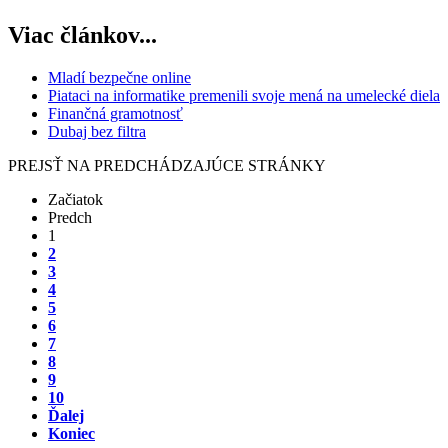
Viac článkov...
Mladí bezpečne online
Piataci na informatike premenili svoje mená na umelecké diela
Finančná gramotnosť
Dubaj bez filtra
PREJSŤ NA PREDCHÁDZAJÚCE STRÁNKY
Začiatok
Predch
1
2
3
4
5
6
7
8
9
10
Ďalej
Koniec