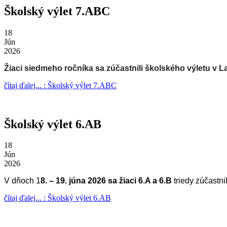
Školský výlet 7.ABC
18
Jún
2026
Žiaci siedmeho ročníka sa zúčastnili školského výletu v 
čítaj ďalej... : Školský výlet 7.ABC
Školský výlet 6.AB
18
Jún
2026
V dňoch 1
8. – 19. júna 2026 sa žiaci 6.A a 6.B
triedy zúčastn
čítaj ďalej... : Školský výlet 6.AB