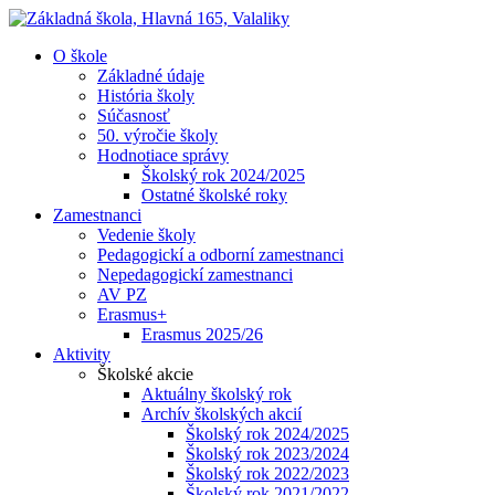
O škole
Základné údaje
História školy
Súčasnosť
50. výročie školy
Hodnotiace správy
Školský rok 2024/2025
Ostatné školské roky
Zamestnanci
Vedenie školy
Pedagogickí a odborní zamestnanci
Nepedagogickí zamestnanci
AV PZ
Erasmus+
Erasmus 2025/26
Aktivity
Školské akcie
Aktuálny školský rok
Archív školských akcií
Školský rok 2024/2025
Školský rok 2023/2024
Školský rok 2022/2023
Školský rok 2021/2022