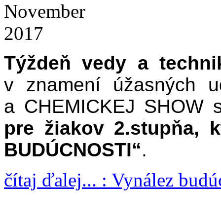
November
2017
Týždeň vedy a techni
v znamení úžasných u
a CHEMICKEJ SHOW sm
pre žiakov 2.stupňa,
BUDÚCNOSTI“
.
čítaj ďalej... : Vynález budú