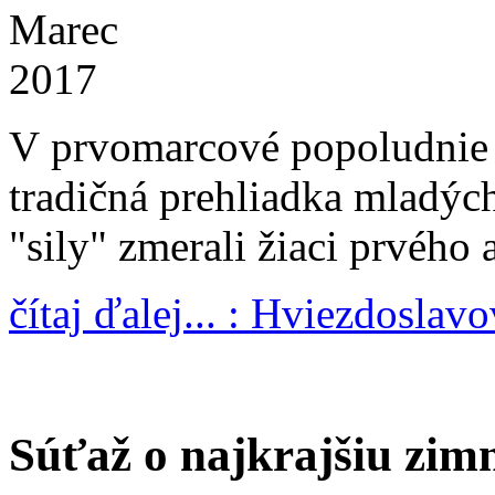
Marec
2017
V prvomarcové popoludnie s
tradičná prehliadka mladých 
"sily" zmerali žiaci prvého 
čítaj ďalej... : Hviezdoslav
Súťaž o najkrajšiu zi