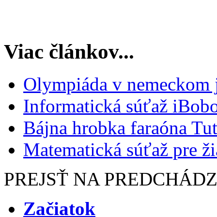
Viac článkov...
Olympiáda v nemeckom 
Informatická súťaž iBob
Bájna hrobka faraóna T
Matematická súťaž pre ži
PREJSŤ NA PREDCHÁD
Začiatok