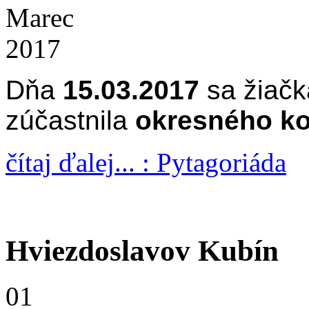
Marec
2017
Dňa
15.03.2017
sa žiačk
zúčastnila
okresného ko
čítaj ďalej... : Pytagoriáda
Hviezdoslavov Kubín
01